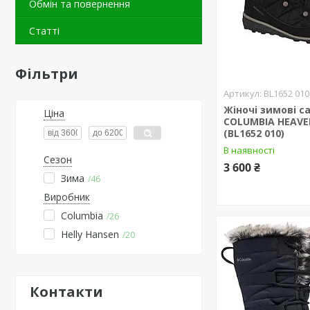
Обмін та повернення
Статті
Фільтри
BL1652 010
Жіночі зимові 
Ціна
COLUMBIA HEAVE
(BL1652 010)
В наявності
Сезон
3 600 ₴
Зима
46
Виробник
Columbia
26
Helly Hansen
20
Контакти