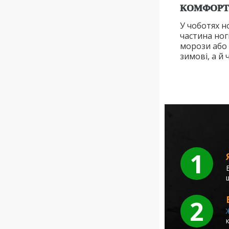
КОМФОРТ
У чоботях н
частина ног
морози або 
зимові, а й 
1
2