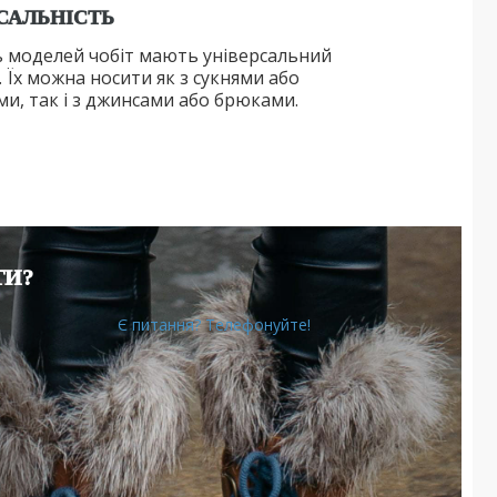
САЛЬНІСТЬ
ь моделей чобіт мають універсальний
 Їх можна носити як з сукнями або
ми, так і з джинсами або брюками.
ТИ?
Є питання? Телефонуйте!