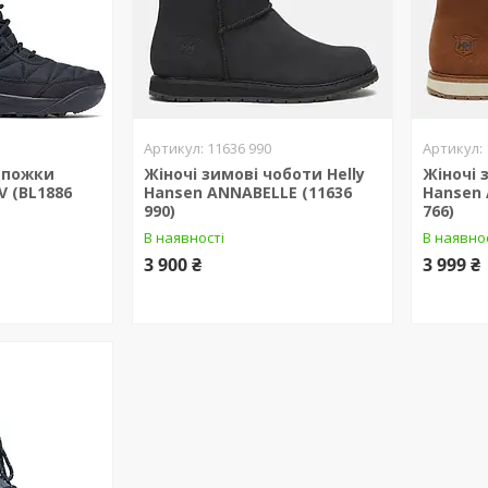
11636 990
сапожки
Жіночі зимові чоботи Helly
Жіночі 
V (BL1886
Hansen ANNABELLE (11636
Hansen 
990)
766)
В наявності
В наявно
3 900 ₴
3 999 ₴