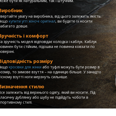
може бути як натуральним, так і штучним.
Виробник
Звертайте увагу на виробника, від цього залежить якість.
Якщо
купити уггі жіночі оригінал
, ви будете їх носити
набагато довше.
Зручність і комфорт
За зручність моделі відповідає колодка і каблук. Каблук
повинен бути стійким, підошва не повинна ковзати по
поверхні.
Відповідність розміру
Якщо
кросівки для жінки
або туфлі можуть бути розмір в
розмір, то зимове взуття – на одиницю більше. У занадто
тісному взутті ноги мерзнуть сильніше.
Визначення стилю
Все залежить від верхнього одягу, який ви носите. Під
класичну дублянку або шубу не підійдуть чоботи в
спортивному стилі.