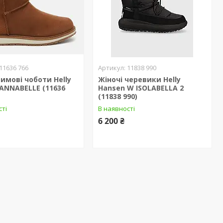
11636 766
11838 990
зимові чоботи Helly
Жіночі черевики Helly
ANNABELLE (11636
Hansen W ISOLABELLA 2
(11838 990)
сті
В наявності
6 200 ₴