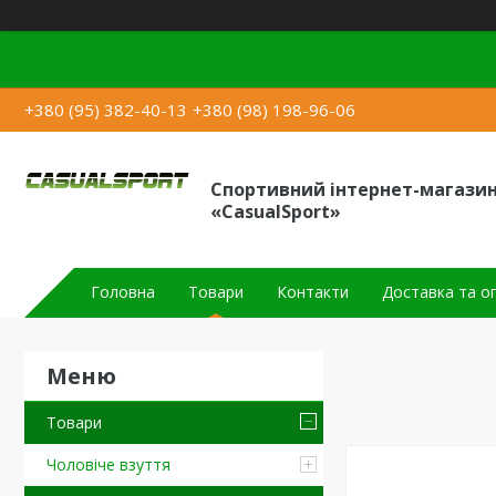
+380 (95) 382-40-13
+380 (98) 198-96-06
Спортивний інтернет-магази
«CasualSport»
Головна
Товари
Контакти
Доставка та о
Товари
Чоловіче взуття