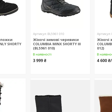
BL5961 010
сапожки
Жіночі зимові черевики
Жіночі 
NLY SHORTY
COLUMBIA MINX SHORTY III
COLUMBI
(BL5961 010)
012)
В наявності
В наявно
3 999 ₴
4 600 ₴