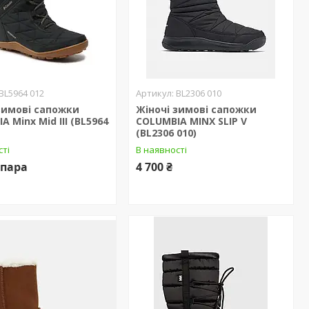
BL5964 012
BL2306 010
зимові сапожки
Жіночі зимові сапожки
A Minx Mid III (BL5964
COLUMBIA MINX SLIP V
(BL2306 010)
сті
В наявності
/пара
4 700 ₴