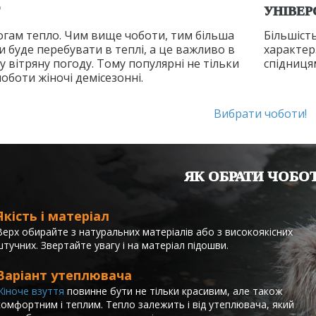
УНІВЕР
огам тепло. Чим вище чоботи, тим більша
Більшіст
и буде перебувати в теплі, а це важливо в
характер.
у вітряну погоду. Тому популярні не тільки
спідниця
чоботи жіночі демісезонні.
Вибрати чоботи!
ЯК ОБРАТИ ЧОБО
Якість і матеріал
Верх обирайте з натуральних матеріалів або з високоякісних
штучних. Звертайте увагу і на матеріал підошви.
Варіант утеплювача
Жіноче взуття
повинне бути не тільки красивим, але також
комфортним і теплим. Тепло залежить і від утеплювача, який