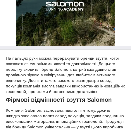
На пальцях руки можна перерахувати бренди взуття, котрі
вважаються синонімами якості та довговічності. До цього
переліку входить і бренд Salomon, котрий вже давно став
провідною зіркою в екіпіруванні для любителів активного
відпочинку. Досягти такого високого рівня довіри серед
покупців компанія змогла завдяки використанню інноваційних
технологій, про які ми й поговоримо детальніше.
Фірмові відмінності взуття Salomon
Компанія Salomon, заснована півстоліття тому, досить
швидко завоювала попит серед покупців, завдяки поєднанню
високоякісних матеріалів, інноваційних технологій. Продукція
від бренду Salomon універсальна — у взутті цього виробника