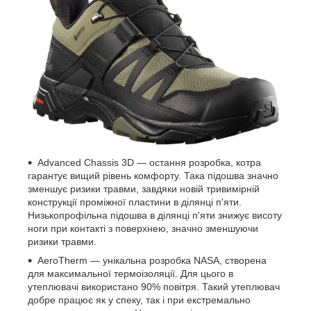
Advanced Chassis 3D — остання розробка, котра
гарантує вищий рівень комфорту. Така підошва значно
зменшує ризики травми, завдяки новій тривимірній
конструкції проміжної пластини в ділянці п'яти.
Низькопрофільна підошва в ділянці п'яти знижує висоту
ноги при контакті з поверхнею, значно зменшуючи
ризики травми.
AeroTherm — унікальна розробка NASA, створена
для максимальної термоізоляції. Для цього в
утеплювачі використано 90% повітря. Такий утеплювач
добре працює як у спеку, так і при екстремально