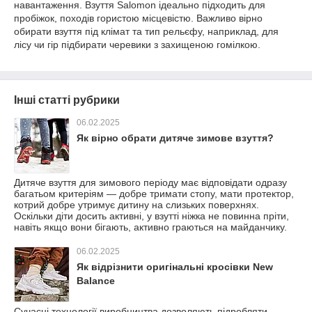
навантаження. Взуття Salomon ідеально підходить для
пробіжок, походів гористою місцевістю. Важливо вірно
обирати взуття під клімат та тип рельєфу, наприклад, для
лісу чи гір підбирати черевики з захищеною гомілкою.
Інші статті рубрики
06.02.2025
Як вірно обрати дитяче зимове взуття?
Дитяче взуття для зимового періоду має відповідати одразу
багатьом критеріям — добре тримати стопу, мати протектор,
котрий добре утримує дитину на слизьких поверхнях.
Оскільки діти досить активні, у взутті ніжка не повинна пріти,
навіть якщо вони бігають, активно граються на майданчику.
06.02.2025
Як відрізнити оригінальні кросівки New
Balance
Сучасні технології виробництва дозволяють підробляти