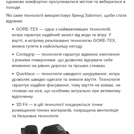
однаково комфортно прогулюватися містом та вибиратися в
походи.
Які саме технології використовує бренд Salomon, щоби стати
відомим:
GORE-TEX — одна з найважливіших технологій,
котра гарантує надійний захист від води та вітру. У
взутті, в котрому реалізовано технологію GORE-TEX,
можна гуляти в найсильнішу негоду.
Contagrip — технологія гарантує відмінне зчеплення
з різними поверхнями, що дозволяє відчувати себе
впевнено на рівних дорогах та гірських стежках.
Quicklace — технологія швидкого шнурування, котра
дозволяє швидко одягати та знімати взуття. Технологія
гарантує надійне фіксування, тому взуття не ковзає, не
сповзає на нозі, що особливо актуально при активному
відпочинку.
3D Fit — в цій технології поєднуються точне
розміщення пінних матеріалів, покращена вентиляція
та безшовна технологія.