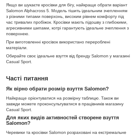
Якщо ви шукаєте кросівки для бігу, найкраще обрати варіант
Salomon Alphacross 5. Модель тішить ідеальним зчепленням
з різними типами поверхонь, високим рівнем комфорту під
час тривалих пробіжок. Кросівки мають підошву з глибокими,
агресивними шипами, котрі гарантують ідеальне зчеплення з
поверхнею.
При виготовленні кросівок використано перероблені
матеріали.
Обирайте своє ідеальне взуття від бренду Salomon у магазині
Casual Sport.
Часті питання
Як вірно обрати розмір взуття Salomon?
Найкраще орієнтуватися на розмірну таблицю. Також ви
завжди можете проконсультуватися в працівників магазину
Casual Sport.
Для яких видів активностей створене взуття
Salomon?
Черевики та кросівки Salomon розраховані на екстремальне