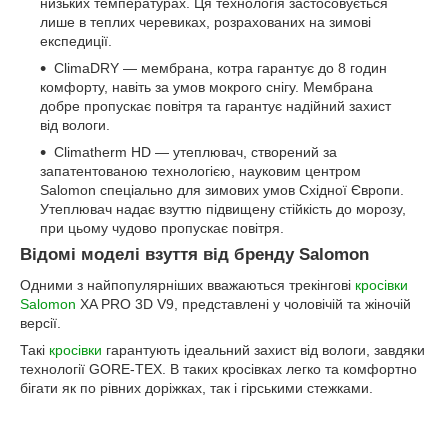
низьких температурах. Ця технологія застосовується
лише в теплих черевиках, розрахованих на зимові
експедиції.
ClimaDRY — мембрана, котра гарантує до 8 годин
комфорту, навіть за умов мокрого снігу. Мембрана
добре пропускає повітря та гарантує надійний захист
від вологи.
Climatherm HD — утеплювач, створений за
запатентованою технологією, науковим центром
Salomon спеціально для зимових умов Східної Європи.
Утеплювач надає взуттю підвищену стійкість до морозу,
при цьому чудово пропускає повітря.
Відомі моделі взуття від бренду Salomon
Одними з найпопулярніших вважаються трекінгові
кросівки
Salomon
XA PRO 3D V9, представлені у чоловічій та жіночій
версії.
Такі
кросівки
гарантують ідеальний захист від вологи, завдяки
технології GORE-TEX. В таких кросівках легко та комфортно
бігати як по рівних доріжках, так і гірськими стежками.