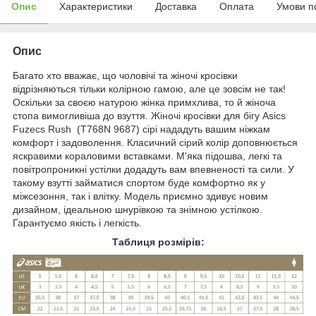
Опис
Характеристики
Доставка
Оплата
Умови п
Опис
Багато хто вважає, що чоловічі та жіночі кросівки
відрізняються тільки колірною гамою, але це зовсім не так!
Оскільки за своєю натурою жінка примхлива, то й жіноча
стопа вимогливіша до взуття. Жіночі кросівки для бігу Asics
Fuzecs Rush (T768N 9687) сірі нададуть вашим ніжкам
комфорт і задоволення. Класичний сірий колір доповнюється
яскравими кораловими вставками. М'яка підошва, легкі та
повітропроникні устілки додадуть вам впевненості та сили. У
такому взутті займатися спортом буде комфортно як у
міжсезоння, так і влітку. Модель приємно здивує новим
дизайном, ідеальною шнурівкою та знімною устілкою.
Гарантуємо якість і легкість.
Таблиця розмірів: