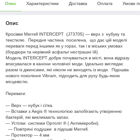
Опис
Характеристики
Доставка
Оплата
Умови п
Опис
Кросівки Merrell INTERCEPT (J73705) — верх з нубуку та
текстилю. Передня частина посилена, що дає цій моделі
переваги перед іншими як у горах, так і в міських умовах
(бордюри та нерівний асфальт нестрашні їй).
Модель INTERCEPT добре почувається в місті, вона відразу
вписувалася в канони чоловічої моди. Ідеально виглядає
разом із джинсами, які ніколи не виходять із моди. Підошва
нового покоління Vibram, підходить для руху будь-якою
місцевістю.
Переваги:
― Верх — нубук і сітка.
― Вставки з Aegis ® технологією запобігають утворенню
бактерій, які викликають запах.
― Устілки системи Ортоліт ® ( Антимікробні).
― Повітряні подушки в підошві Merrell.
— Протектор — 4 мм