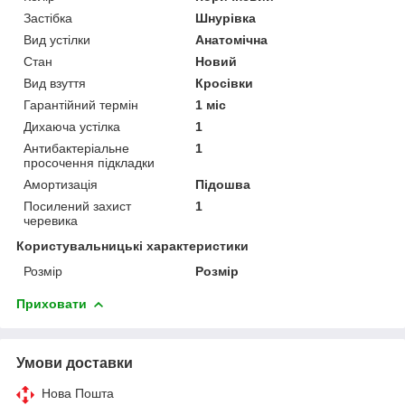
Застібка
Шнурівка
Вид устілки
Анатомічна
Стан
Новий
Вид взуття
Кросівки
Гарантійний термін
1 міс
Дихаюча устілка
1
Антибактеріальне
1
просочення підкладки
Амортизація
Підошва
Посилений захист
1
черевика
Користувальницькі характеристики
Розмір
Розмір
Приховати
Умови доставки
Нова Пошта