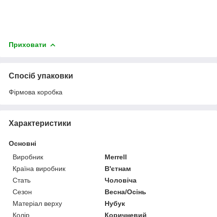
Приховати
Спосіб упаковки
Фірмова коробка
Характеристики
Основні
Виробник
Merrell
Країна виробник
В'єтнам
Стать
Чоловіча
Сезон
Весна/Осінь
Матеріал верху
Нубук
Колір
Коричневий