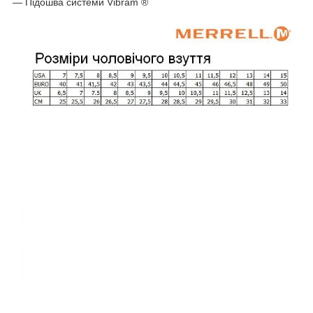
― Підошва системи Vibram ®