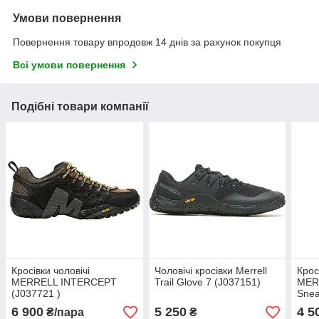
Умови повернення
Повернення товару впродовж 14 днів за рахунок покупця
Всі умови повернення
Подібні товари компанії
Кросівки чоловічі
Чоловічі кросівки Merrell
Крос
MERRELL INTERCEPT
Trail Glove 7 (J037151)
MERR
(J037721 )
Snea
6 900
5 250
4 5
₴/пара
₴