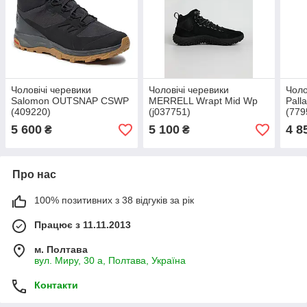
Чоловічі черевики
Чоловічі черевики
Чоло
Salomon OUTSNAP CSWP
MERRELL Wrapt Mid Wp
Pall
(409220)
(j037751)
(779
5 600
5 100
4 8
₴
₴
Про нас
100% позитивних з 38 відгуків за рік
Працює з 11.11.2013
м. Полтава
вул. Миру, 30 а, Полтава, Україна
Контакти