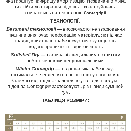
яка гарантує найкращу амортизацію. Незвичайно м'яка
та стійка до стирання підошва сконструйована
спираючись на технологію
.
Contagrip®
ТЕХНОЛОГІЇ:
Безшовні технології
― високочастотне зварювання
тканини виключає перфорацію матеріалу, як під час
традиційних швів, і забезпечує високу міцність,
водонепроникність і довговічність
Softshell Dry
― тканина зі спеціальним покриттям
робить черевики непромокальними.
Winter Contagrip
― підошва, яка забезпечує
оптимальне зчеплення на різного типу поверхнях.
Залежно від предназначения взуття, для продукції
підошва Contagrip® застосовують різні види сумішей
гум.
ТАБЛИЦЯ РОЗМІРИ: