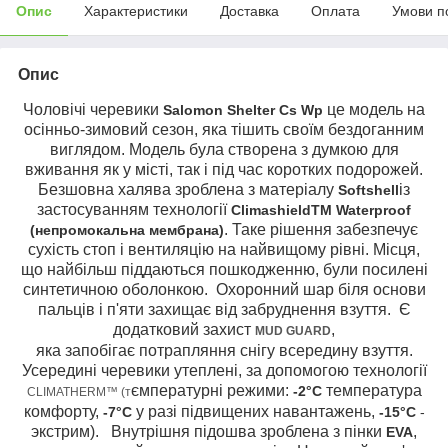
Опис
Характеристики
Доставка
Оплата
Умови п
Опис
Чоловічі черевики
це модель на
Salomon Shelter Cs Wp
осінньо-зимовий сезон, яка тішить своїм бездоганним
виглядом. Модель була створена з думкою для
вживання як у місті, так і під час коротких подорожей.
Безшовна халява зроблена з матеріалу
із
Softshell
застосуванням технології
ClimashieldTM Waterproof
. Таке рішення забезпечує
(непромокальна мембрана)
сухість стоп і вентиляцію на найвищому рівні. Місця,
що найбільш піддаються пошкодженню, були посилені
синтетичною оболонкою. Охоронний шар біля основи
пальців і п'яти захищає від забруднення взуття. Є
додатковий захист
,
MUD GUARD
яка запобігає потрапляння снігу всередину взуття.
Усередині черевики утеплені, за допомогою технології
ємпературні режими:
температура
-2°C
CLIMATHERM™ (т
комфорту,
у разі підвищених навантажень,
-7°C
-15°C
-
экстрим).
Внутрішня підошва зроблена з пінки
,
EVA