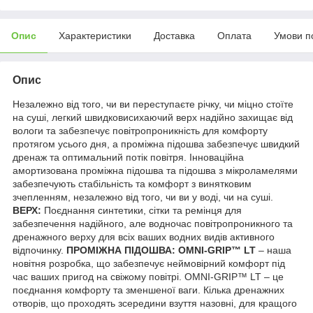
Опис
Характеристики
Доставка
Оплата
Умови п
Опис
Незалежно від того, чи ви переступаєте річку, чи міцно стоїте
на суші, легкий швидковисихаючий верх надійно захищає від
вологи та забезпечує повітропроникність для комфорту
протягом усього дня, а проміжна підошва забезпечує швидкий
дренаж та оптимальний потік повітря. Інноваційна
амортизована проміжна підошва та підошва з мікроламелями
забезпечують стабільність та комфорт з винятковим
зчепленням, незалежно від того, чи ви у воді, чи на суші.
ВЕРХ:
Поєднання синтетики, сітки та ремінця для
забезпечення надійного, але водночас повітропроникного та
дренажного верху для всіх ваших водних видів активного
відпочинку.
ПРОМІЖНА ПІДОШВА: OMNI-GRIP™ LT
– наша
новітня розробка, що забезпечує неймовірний комфорт під
час ваших пригод на свіжому повітрі. OMNI-GRIP™ LT – це
поєднання комфорту та зменшеної ваги. Кілька дренажних
отворів, що проходять зсередини взуття назовні, для кращого