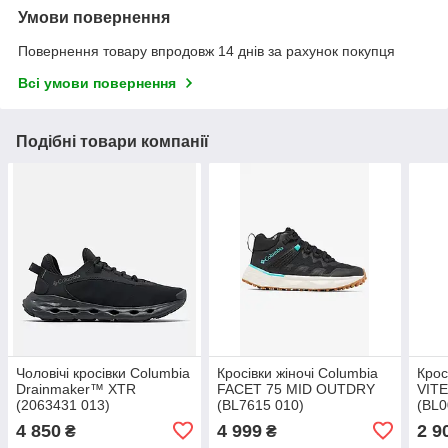
Умови повернення
Повернення товару впродовж 14 днів за рахунок покупця
Всі умови повернення
Подібні товари компанії
Чоловічі кросівки Columbia
Кросівки жіночі Columbia
Крос
Drainmaker™ XTR
FACET 75 MID OUTDRY
VIT
(2063431 013)
(BL7615 010)
(BL0
4 850
4 999
2 9
₴
₴