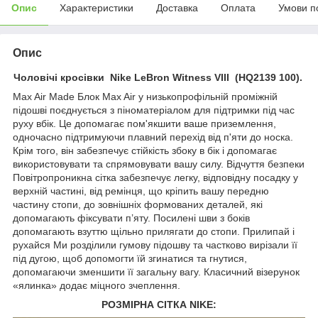
Опис
Характеристики
Доставка
Оплата
Умови п
Опис
Чоловічі кросівки Nike LeBron Witness VIII (HQ2139 100).
Max Air Made Блок Max Air у низькопрофільній проміжній
підошві поєднується з піноматеріалом для підтримки під час
руху вбік. Це допомагає пом'якшити ваше приземлення,
одночасно підтримуючи плавний перехід від п'яти до носка.
Крім того, він забезпечує стійкість збоку в бік і допомагає
використовувати та спрямовувати вашу силу. Відчуття безпеки
Повітропроникна сітка забезпечує легку, відповідну посадку у
верхній частині, від ремінця, що кріпить вашу передню
частину стопи, до зовнішніх формованих деталей, які
допомагають фіксувати п’яту. Посилені шви з боків
допомагають взуттю щільно прилягати до стопи. Прилипай і
рухайся Ми розділили гумову підошву та частково вирізали її
під дугою, щоб допомогти їй згинатися та гнутися,
допомагаючи зменшити її загальну вагу. Класичний візерунок
«ялинка» додає міцного зчеплення.
РОЗМІРНА СІТКА NIKE: