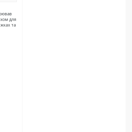
орював
рхом для
ежках та