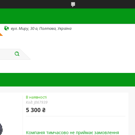
вул. Миру, 30 а, Полтава, Україна
В наявності
Код:
J067939
5 300 ₴
Компанія тимчасово не приймає замовлення