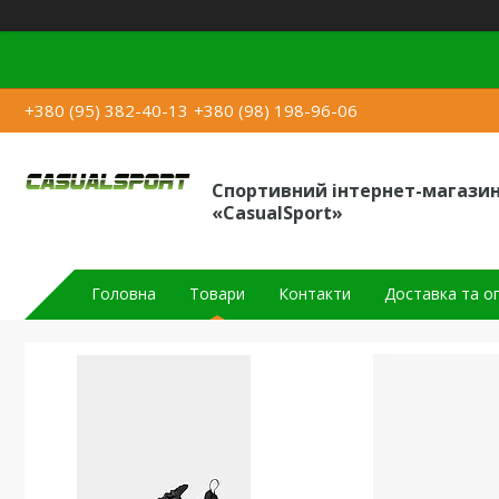
+380 (95) 382-40-13
+380 (98) 198-96-06
Спортивний інтернет-магази
«CasualSport»
Головна
Товари
Контакти
Доставка та о