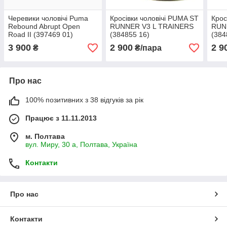
Черевики чоловічі Puma
Кросівки чоловічі PUMA ST
Крос
Rebound Abrupt Open
RUNNER V3 L TRAINERS
RUN
Road II (397469 01)
(384855 16)
(384
3 900
2 900
2 9
₴
₴/пара
Про нас
100% позитивних з 38 відгуків за рік
Працює з 11.11.2013
м. Полтава
вул. Миру, 30 а, Полтава, Україна
Контакти
Про нас
Контакти