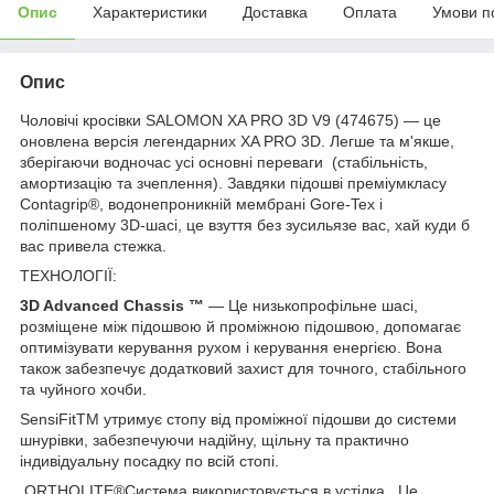
Опис
Характеристики
Доставка
Оплата
Умови п
Опис
Чоловічі кросівки SALOMON XA PRO 3D V9 (474675) — це
оновлена версія легендарних XA PRO 3D. Легше та м'якше,
зберігаючи водночас усі основні переваги (стабільність,
амортизацію та зчеплення). Завдяки підошві преміумкласу
Contagrip®, водонепроникній мембрані Gore-Tex і
поліпшеному 3D-шасі, це взуття без зусильязе вас, хай куди б
вас привела стежка.
ТЕХНОЛОГІЇ:
3D Advanced Chassis ™
— Це низькопрофільне шасі,
розміщене між підошвою й проміжною підошвою, допомагає
оптимізувати керування рухом і керування енергією. Вона
також забезпечує додатковий захист для точного, стабільного
та чуйного хочби.
SensiFitTM утримує стопу від проміжної підошви до системи
шнурівки, забезпечуючи надійну, щільну та практично
індивідуальну посадку по всій стопі.
ORTHOLITE®Система використовується в устілка . Це