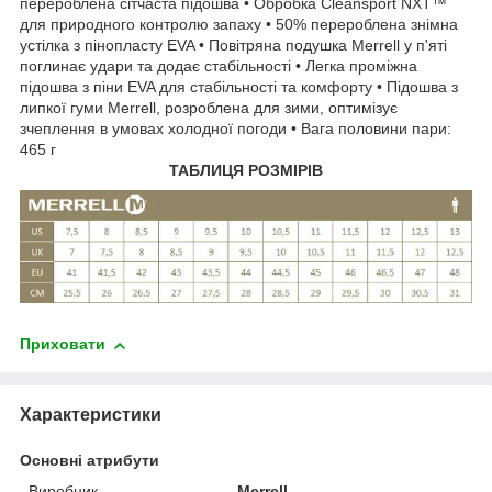
перероблена сітчаста підошва • Обробка Cleansport NXT™
для природного контролю запаху • 50% перероблена знімна
устілка з пінопласту EVA • Повітряна подушка Merrell у п'яті
поглинає удари та додає стабільності • Легка проміжна
підошва з піни EVA для стабільності та комфорту • Підошва з
липкої гуми Merrell, розроблена для зими, оптимізує
зчеплення в умовах холодної погоди • Вага половини пари:
465 г
ТАБЛИЦЯ РОЗМІРІВ
Приховати
Характеристики
Основні атрибути
Виробник
Merrell