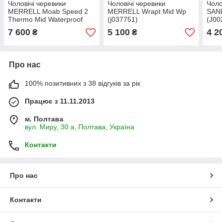
Чоловічі черевики
Чоловічі черевики
Чоло
MERRELL Moab Speed 2
MERRELL Wrapt Mid Wp
SAN
Thermo Mid Waterproof
(j037751)
(J00
(J068305)
7 600
5 100
4 2
₴
₴
Про нас
100% позитивних з 38 відгуків за рік
Працює з 11.11.2013
м. Полтава
вул. Миру, 30 а, Полтава, Україна
Контакти
Про нас
Контакти