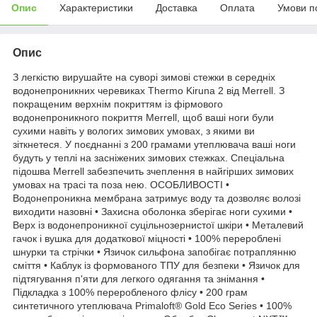
Опис
Характеристики
Доставка
Оплата
Умови п
Опис
З легкістю вирушайте на суворі зимові стежки в середніх
водонепроникних черевиках Thermo Kiruna 2 від Merrell. З
покращеним верхнім покриттям із фірмового
водонепроникного покриття Merrell, щоб ваші ноги були
сухими навіть у вологих зимових умовах, з якими ви
зіткнетеся. У поєднанні з 200 грамами утеплювача ваші ноги
будуть у теплі на засніжених зимових стежках. Спеціальна
підошва Merrell забезпечить зчеплення в найгірших зимових
умовах на трасі та поза нею. ОСОБЛИВОСТІ •
Водонепроникна мембрана затримує воду та дозволяє волозі
виходити назовні • Захисна оболонка зберігає ноги сухими •
Верх із водонепроникної суцільнозернистої шкіри • Металевий
гачок і вушка для додаткової міцності • 100% перероблені
шнурки та стрічки • Язичок сильфона запобігає потраплянню
сміття • Каблук із формованого ТПУ для безпеки • Язичок для
підтягування п'яти для легкого одягання та знімання •
Підкладка з 100% переробленого флісу • 200 грам
синтетичного утеплювача Primaloft® Gold Eco Series • 100%