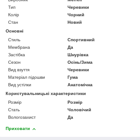
Тип
Черевики
Колір
Чорний
Стан
Новий
Основні
Стиль
Спортивний
Мембрана
Да
Застібка
Шнурівка
Сезон
Осінь/Зима
Вид взуття
Черевики
Матеріал підошви
Гума
Вид устілки
Анатомічна
Користувальницькі характеристики
Розмір
Розмір
Стать
Чоловічий
Вологозахист
Да
Приховати