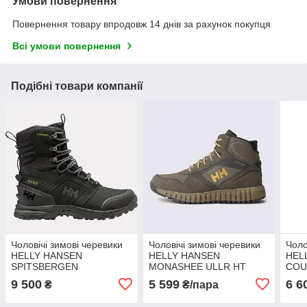
Умови повернення
Повернення товару впродовж 14 днів за рахунок покупця
Всі умови повернення
Подібні товари компанії
Чоловічі зимові черевики
Чоловічі зимові черевики
Чоло
HELLY HANSEN
HELLY HANSEN
HEL
SPITSBERGEN
MONASHEE ULLR HT
COU
PRIMALOFT (11980 990)
(11432 431)
990)
9 500
5 599
6 6
₴
₴/пара