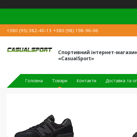
+380 (95) 382-40-13
+380 (98) 198-96-06
Спортивний інтернет-магази
«CasualSport»
Головна
Товари
Контакти
Доставка та о