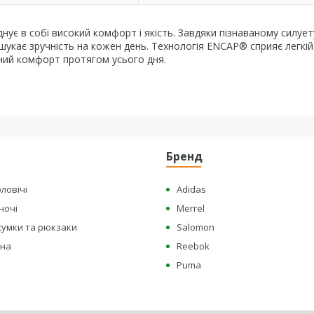
ує в собі високий комфорт і якість. Завдяки пізнаваному силуету
шукає зручність на кожен день. Технологія ENCAP® сприяє легкій
ений комфорт протягом усього дня.
Бренд
ловічі
Adidas
ночі
Merrel
сумки та рюкзаки
Salomon
зна
Reebok
Puma