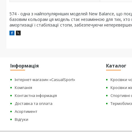
574 - одна з найпопулярніших моделей New Balance, що поєдн
базовим кольорам ця модель стає незамінною для тих, хто 
амортизації і стабілізації стопи, забезпечуючи непереверш
Інформація
Каталог
Інтернет-магазин «CasualSport»
Кросівки чо
Компанія
Кросівки жі
Контактна інформація
Спортивні 
Доставка та оплата
Термобіли
Асортимент
Відгуки