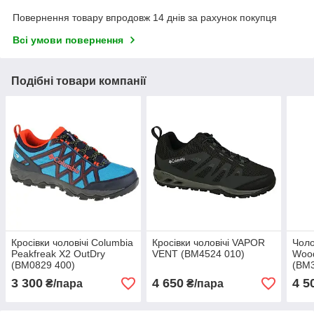
Повернення товару впродовж 14 днів за рахунок покупця
Всі умови повернення
Подібні товари компанії
Кросівки чоловічі Columbia
Кросівки чоловічі VAPOR
Чоло
Peakfreak X2 OutDry
VENT (BM4524 010)
Wood
(BM0829 400)
(BM3
3 300
4 650
4 5
₴/пара
₴/пара