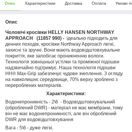
Опис
Характеристики
Доставка
Оплата
Умови п
Опис
Чоловічі кросівки HELLY HANSEN NORTHWAY
APPROACH (11857 990) -
ідеально підходить для
денних походів, кросівки Northway Approach легкі,
захисні та зручні. Вони мають водовідштовхувальне
покриття, яке запобігає проникненню вологи.
Технологія зовнішньої устілки та проміжної підошви
надзвичайно підтримує. Наша технологія підошви
HH® Max-Grip забезпечує чудове зчеплення. З огляду
на навколишнє середовище, 70% верху зроблено з
перероблених матеріалів.
Характеристики:
Водонепроникність - 2\6 - Водовідштовхувальний
(оброблений DWR) - матеріал не має мембрани, тому
він не має водонепроникності, але він оброблений
DWR для водовідштовхування
Вага - 5\6 - дуже легкі.