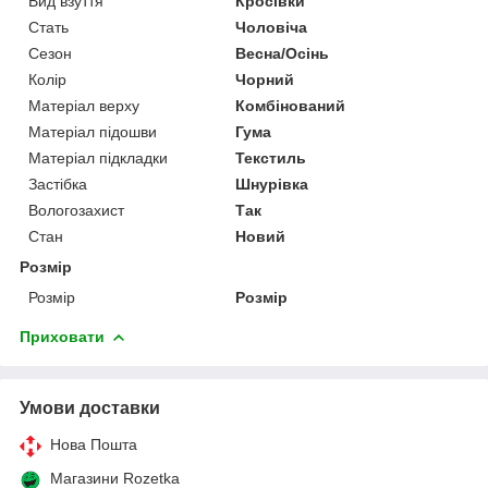
Вид взуття
Кросівки
Стать
Чоловіча
Сезон
Весна/Осінь
Колір
Чорний
Матеріал верху
Комбінований
Матеріал підошви
Гума
Матеріал підкладки
Текстиль
Застібка
Шнурівка
Вологозахист
Так
Стан
Новий
Розмір
Розмір
Розмір
Приховати
Умови доставки
Нова Пошта
Магазини Rozetka