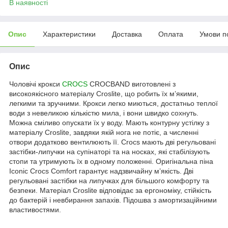
В наявності
Опис
Характеристики
Доставка
Оплата
Умови п
Опис
Чоловічі крокси
CROCS
CROCBAND виготовлені з
високоякісного матеріалу Croslite, що робить їх м’якими,
легкими та зручними. Крокси легко миються, достатньо теплої
води з невеликою кількістю мила, і вони швидко сохнуть.
Можна сміливо опускати їх у воду. Мають контурну устілку з
матеріалу Croslite, завдяки якій нога не потіє, а численні
отвори додатково вентилюють її. Crocs мають дві регульовані
застібки-липучки на супінаторі та на носках, які стабілізують
стопи та утримують їх в одному положенні. Оригінальна піна
Iconic Crocs Comfort гарантує надзвичайну м’якість. Дві
регульовані застібки на липучках для більшого комфорту та
безпеки. Матеріал Croslite відповідає за ергономіку, стійкість
до бактерій і невбирання запахів. Підошва з амортизаційними
властивостями.