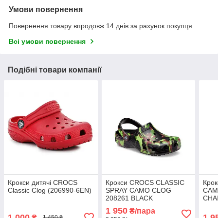
Умови повернення
Повернення товару впродовж 14 днів за рахунок покупця
Всі умови повернення
Подібні товари компанії
Крокси дитячі CROCS
Крокси CROCS CLASSIC
Кро
Classic Clog (206990-6EN)
SPRAY CAMO CLOG
CAM
208261 BLACK
CHA
1 950
₴/пара
1 000
1 9
₴
1 450 ₴