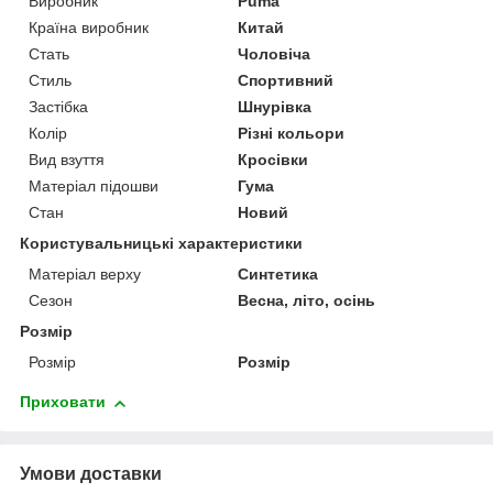
Виробник
Puma
Країна виробник
Китай
Стать
Чоловіча
Стиль
Спортивний
Застібка
Шнурівка
Колір
Різні кольори
Вид взуття
Кросівки
Матеріал підошви
Гума
Стан
Новий
Користувальницькі характеристики
Матеріал верху
Синтетика
Сезон
Весна, літо, осінь
Розмір
Розмір
Розмір
Приховати
Умови доставки