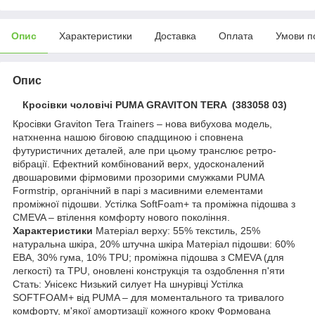
Опис
Характеристики
Доставка
Оплата
Умови п
Опис
Кросівки чоловічі PUMA GRAVITON TERA (383058 03)
Кросівки Graviton Tera Trainers – нова вибухова модель,
натхненна нашою біговою спадщиною і сповнена
футуристичних деталей, але при цьому транслює ретро-
вібрації. Ефектний комбінований верх, удосконалений
двошаровими фірмовими прозорими смужками PUMA
Formstrip, органічний в парі з масивними елементами
проміжної підошви. Устілка SoftFoam+ та проміжна підошва з
CMEVA – втілення комфорту нового покоління.
Характеристики
Матеріал верху: 55% текстиль, 25%
натуральна шкіра, 20% штучна шкіра Матеріал підошви: 60%
ЕВА, 30% гума, 10% TPU; проміжна підошва з CMEVA (для
легкості) та TPU, оновлені конструкція та оздоблення п'яти
Стать: Унісекс Низький силует На шнурівці Устілка
SOFTFOAM+ від PUMA – для моментального та тривалого
комфорту, м'якої амортизації кожного кроку Формована