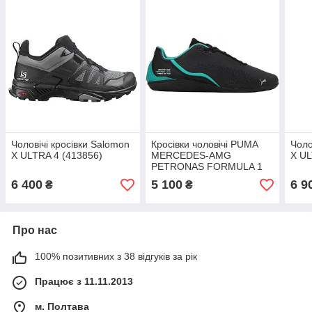
Чоловічі кросівки Salomon
Кросівки чоловічі PUMA
Чоло
X ULTRA 4 (413856)
MERCEDES-AMG
X UL
PETRONAS FORMULA 1
DRIFT CAT DECIMA
6 400
5 100
6 9
₴
₴
MOTORSPORT (307196
06)
Про нас
100% позитивних з 38 відгуків за рік
Працює з 11.11.2013
м. Полтава