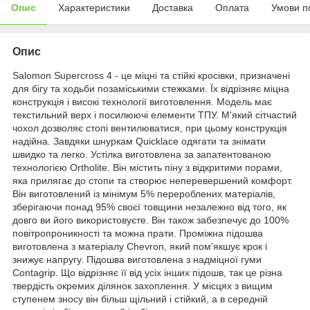
Опис
Характеристики
Доставка
Оплата
Умови п
Опис
Salomon Supercross 4 - це міцні та стійкі кросівки, призначені
для бігу та ходьби позаміськими стежками. Їх відрізняє міцна
конструкція і високі технології виготовлення. Модель має
текстильний верх і посилюючі елементи ТПУ. М'який сітчастий
чохол дозволяє стопі вентилюватися, при цьому конструкція
надійна. Завдяки шнуркам Quicklace одягати та знімати
швидко та легко. Устілка виготовлена ​​за запатентованою
технологією Ortholite. Він містить піну з відкритими порами,
яка прилягає до стопи та створює неперевершений комфорт.
Він виготовлений із мінімум 5% перероблених матеріалів,
зберігаючи понад 95% своєї товщини незалежно від того, як
довго ви його використовуєте. Він також забезпечує до 100%
повітропроникності та можна прати. Проміжна підошва
виготовлена ​​з матеріалу Chevron, який пом'якшує крок і
знижує напругу. Підошва виготовлена ​​з надміцної гуми
Contagrip. Що відрізняє її від усіх інших підошв, так це різна
твердість окремих ділянок захоплення. У місцях з вищим
ступенем зносу він більш щільний і стійкий, а в середній