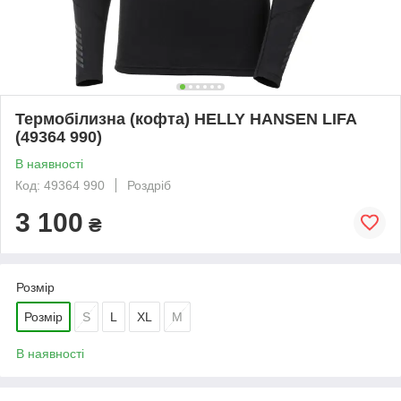
Термобілизна (кофта) HELLY HANSEN LIFA
(49364 990)
В наявності
Код: 49364 990
Роздріб
3 100
₴
Розмір
Розмір
S
L
XL
М
В наявності