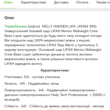
Опис
Характеристики
Доставка
Оплата
Умови п
Опис
Термобілизна
(кофта) HELLY HANSEN LIFA (49364 990).
Універсальний базовий шар LIFA® Merino Midweight Crew
Base Layer адаптується до будь-якого типу холодної погоди.
Ми поєднали шар 100% мериносової вовни з нашою
перевіреною технологією LIFA® Stay Warm у приталену 2-
шарову конструкцію. Основний шар LIFA® Merino Midweight
Crew Base Layer забезпечує дихаючу теплоту волокон
мериносової вовни, а також унікальні властивості волокон
LIFA® відводити вологу.
Характеристики:
Утеплювач: 5/6 - суттєво утеплена.
Легкість - 6/6 - Надзвичайно легка
Повітропроникність - 6/6 - Надзвичайно повітропроникні -
діапазон повітропроникності Helly Tech Professional. + 20000 г/
кв.м/добу
Стійкість - 6/6 - Стійкість до важких умов експлуатації - висока