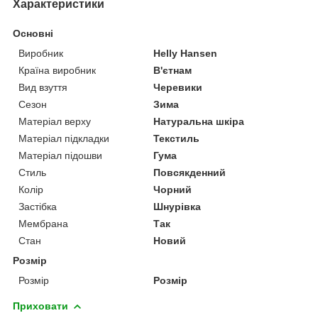
Характеристики
Основні
Виробник
Helly Hansen
Країна виробник
В'єтнам
Вид взуття
Черевики
Сезон
Зима
Матеріал верху
Натуральна шкіра
Матеріал підкладки
Текстиль
Матеріал підошви
Гума
Стиль
Повсякденний
Колір
Чорний
Застібка
Шнурівка
Мембрана
Так
Стан
Новий
Розмір
Розмір
Розмір
Приховати