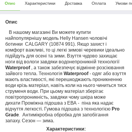
Опис
Характеристики
Доставка
Оплата
Умови п
Опис
В нашому магазині Ви можете купити
найпопулярнішу модель
Helly Hansen
чоловічі
ботинки CALGARY (10874 991).
Якщо захист і
комфорт важливі, то ці легкі зимові черевики ідеально
підійдуть для осені та зими.
Взуття чудово захищає
ноги від вологи завдяки водонепроникній технології
Waterproof
, а також забезпечує відмінне розсіювання
зайвого тепла. Технологія
Waterproof
- одяг або взуття
мають властивості, які перешкоджають проникненню
води крізь матеріал, навіть коли на нього чиниться тиск
струменя води. При цьому матеріал зберігає
повітропроникність, завдяки чому шкіра може
дихати Проміжна підошва з ЕВА - піна яка надає
відчуття легкості. Гумова підошва з технологією
Pro
Grade
Антимікробна обробка для запобігання
.
запаху.
Сезон — зима.
Характеристики: