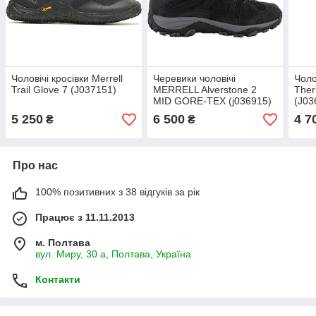
Чоловічі кросівки Merrell
Черевики чоловічі
Чоло
Trail Glove 7 (J037151)
MERRELL Alverstone 2
Ther
MID GORE-TEX (j036915)
(J03
5 250
6 500
4 7
₴
₴
Про нас
100% позитивних з 38 відгуків за рік
Працює з 11.11.2013
м. Полтава
вул. Миру, 30 а, Полтава, Україна
Контакти