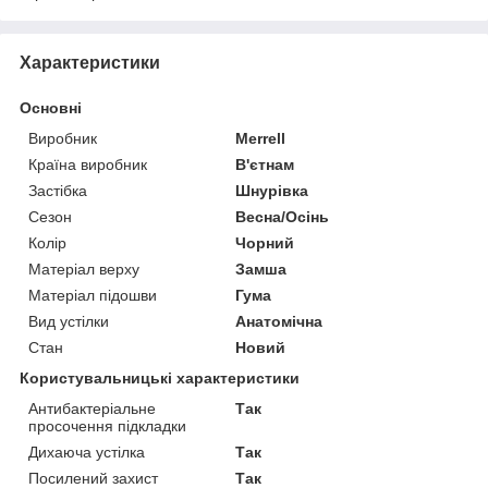
Характеристики
Основні
Виробник
Merrell
Країна виробник
В'єтнам
Застібка
Шнурівка
Сезон
Весна/Осінь
Колір
Чорний
Матеріал верху
Замша
Матеріал підошви
Гума
Вид устілки
Анатомічна
Стан
Новий
Користувальницькі характеристики
Антибактеріальне
Так
просочення підкладки
Дихаюча устілка
Так
Посилений захист
Так