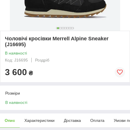
Чоловічі кросівки Merrell Alpine Sneaker
(J16695)
В наявності
Код: J16695
Роздріб
3 600
₴
Розміри
В наявності
Опис
Характеристики
Доставка
Оплата
Умови п